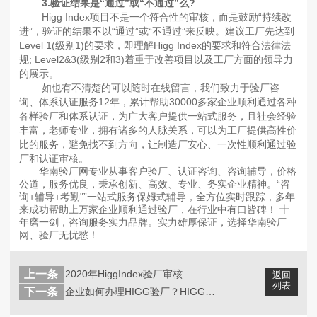
3.验证结果是“通过”或“不通过”么?
Higg Index项目不是一个符合性的审核，而是鼓励“持续改
进”，验证的结果不以“通过”或“不通过”来反映。建议工厂先达到
Level 1(级别1)的要求，即理解Higg Index的要求和符合法律法
规; Level2&3(级别2和3)着重于改善项目以及工厂方面的领导力
的展示。
如也有不清楚的可以随时在线留言，我们致力于验厂咨
询、体系认证服务12年，累计帮助30000多家企业顺利通过各种
各样验厂和体系认证，为广大客户提供一站式服务，且社会经验
丰富，老师专业，拥有诸多的人脉关系，可以为工厂提供高性价
比的服务，避免找不到方向，让制造厂安心、一次性顺利通过验
厂和认证审核。
华南验厂网专业从事客户验厂、认证咨询、咨询辅导，价格
公道，服务优良，秉承创新、高效、专业、务实企业精神。“咨
询+辅导+考勤"”一站式服务保姆式辅导，全方位实时跟踪，多年
来成功帮助上万家企业顺利通过验厂，在行业中有口皆碑！ 十
年磨一剑，咨询服务实力品牌。实力雄厚保证，选择华南验厂
网、验厂无忧愁！
上一条
2020年HiggIndex验厂审核...
返回
列表
下一条
企业如何办理HIGG验厂？HIGG验...