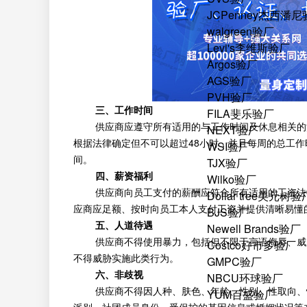
JCPenney杰西潘
walgreen验厂
Levi's李维斯验厂
Argos验厂
AGS验厂
PVH验厂
三、工作时间
FILA斐乐验厂
供应商应遵守所有适用的与工作时间及休息相关的法
NEXT验厂
根据法律确定但不可以超过48小时，并且每周的总工作
WSI验厂
间。
TJX验厂
四、薪资福利
Wilko验厂
供应商向员工支付的薪酬应符合所有适用的工资法律
Dollar tree美元树验
应商应足额、按时向员工本人支付工资并提供清晰易懂
BJS验厂
五、人道待遇
Newell Brands验厂
供应商不得使用暴力，包括但不限于言语侮辱、威胁
Costco好市多验厂
不得威胁实施此类行为。
GMPC验厂
六、非歧视
NBCU环球验厂
供应商不得因人种、肤色、年龄、性别、性取向、性
YUM百盛验厂