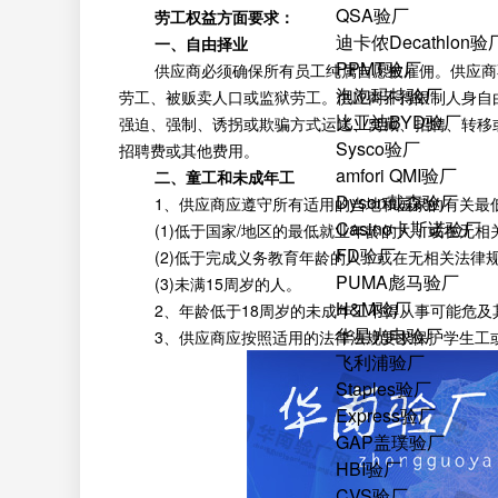
QSA验厂
劳工权益方面要求：
迪卡侬Decathlon验
一、自由择业
PPMT验厂
供应商必须确保所有员工纯属自愿被雇佣。供应商不
泡泡玛特验厂
劳工、被贩卖人口或监狱劳工。供应商不得限制人身自
比亚迪BYD验厂
强迫、强制、诱拐或欺骗方式运送、窝藏、招聘、转移
Sysco验厂
招聘费或其他费用。
amfori QMI验厂
二、童工和未成年工
Dyson戴森验厂
1、供应商应遵守所有适用的当地和国家的有关最低工
Casino卡斯诺验厂
(1)低于国家/地区的最低就业年龄的人；或在无相
FD验厂
(2)低于完成义务教育年龄的人；或在无相关法律
PUMA彪马验厂
(3)未满15周岁的人。
H&M验厂
2、年龄低于18周岁的未成年工不得从事可能危及
华星光电验厂
3、供应商应按照适用的法律法规要求保护学生工或
飞利浦验厂
Staples验厂
Express验厂
GAP盖璞验厂
HBI验厂
CVS验厂