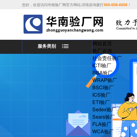
您好，欢迎访问华南验厂网官方网站,详情咨询拨打
400-008-6006
！
网站首页
服务类别
验厂咨询
社会责任验厂
ICTI验厂
RBA验厂
WRAP验厂
BSCI验厂
ICS验厂
ETI验厂
Sedex验厂
Sears验厂
FLA验厂
WCA验厂