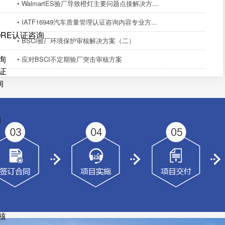
• WalmartES验厂导致橙灯主要问题点接解决方...
• IATF16949汽车质量管理认证咨询内容专业方...
ORE认证咨询
• BSCI验厂环境保护审核解决方案（二）
询
• 应对BSCI不定期验厂突击审核方案
证
询
询
核