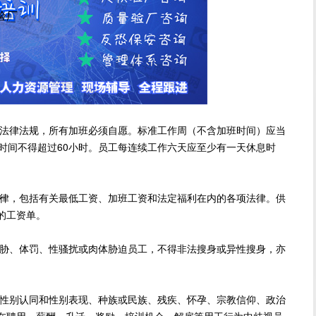
尼验厂
律法规，所有加班必须自愿。标准工作周（不含加班时间）应当
时间不得超过60小时。员工每连续工作六天应至少有一天休息时
，包括有关最低工资、加班工资和法定福利在内的各项法律。供
厂
的工资单。
、体罚、性骚扰或肉体胁迫员工，不得非法搜身或异性搜身，亦
别认同和性别表现、种族或民族、残疾、怀孕、宗教信仰、政治