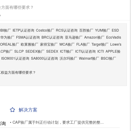
全方面有哪些要求？
？
HBI验厂
IETP认证咨询
Costco验厂
RCS认证咨询
百胜验厂
YUM验厂
ESD
华为验厂
FSMA认证咨询
BRC认证咨询
亚马逊验厂
Amazon验厂
EcoVadis
LOREAL验厂
欧莱雅验厂
家得宝验厂
WCA验厂
FLA验厂
Target验厂
Lowe's
LCP验厂
SLCP
SEDEX验厂
SEDEX
ICTI验厂
ICTI认证咨询
ICTI
APPLE验
ISO9001认证咨询
SA8000认证咨询
沃尔玛验厂
Walmart验厂
BSCI验厂
工权益方面有哪些要求？
解决方案
• CAP验厂属于纠正行动计划，要求工厂提供完整的整...
咨询