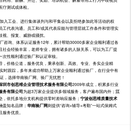
在聘用、薪酬、升迁、奖励、培训机会、解雇等用工行为中歧视员
医疗测试或体检。
入工会、进行集体谈判与和平集会以及拒绝参加此等活动的权
员工代表沟通。员工和/或其代表应能与管理层就工作条件和管理实
歧视、报复、威胁或骚扰。
询、体系认证服务12年，累计帮助30000多家企业顺利通过各
且社会经验丰富，老师专业，拥有诸多的人脉关系，可以为工厂提
一次性顺利通过验厂和认证审核。
厂
导，价格公道，服务优良，秉承创新、高效、专业、务实企业精
方位实时跟踪，多年来成功帮助上万家企业顺利通过验厂，在行业中有
保证，选择华南验厂网、验厂无忧愁！
深圳市创思维企业管理技术服务有限公司
2009年成立，积累多行业
服务有限公司
为超3万家企业提供多领域服务，客户遍布国内外；
江
垒，依托多地分支机构提供零时差响应服务；
宁波创思维质量技术
涵盖知名品牌；
华南验厂网
则提供“咨询+辅导+考勤”一站式保姆式
厂
且服务优质。