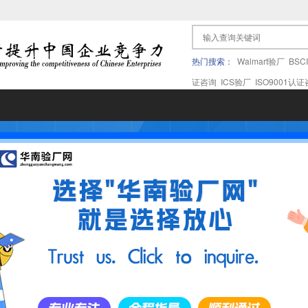
热门搜索：
Walmart验厂
BSC
证咨询
ICS验厂
ISO9001认
果验厂
APPLE苹果验厂
ICTI