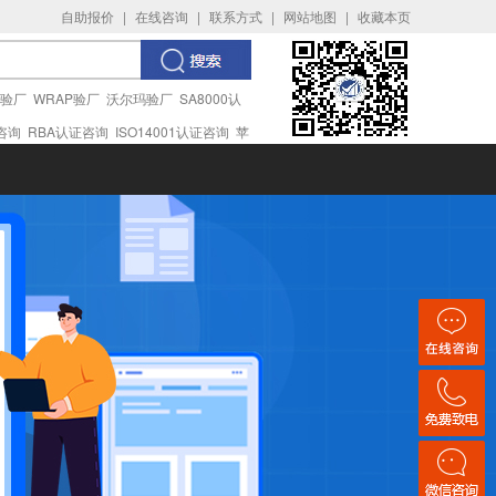
自助报价
|
在线咨询
|
联系方式
|
网站地图
|
收藏本页
I验厂
WRAP验厂
沃尔玛验厂
SA8000认
证咨询
RBA认证咨询
ISO14001认证咨询
苹