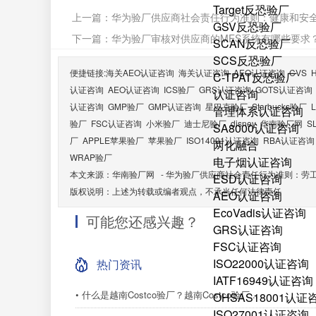
Target反恐验厂
上一篇：
华为验厂供应商社会责任行为准则：健康和安
GSV反恐验厂
下一篇：
华为验厂审核对供应商的MES系统有哪些要求
SCAN反恐验厂
SCS反恐验厂
便捷链接:
海关AEO认证咨询
海关认证咨询
AEO认证咨询
CVS
C-TPAT反恐验厂
认证咨询
AEO认证咨询
ICS验厂
GRS认证咨询
GOTS认证咨询
认证咨询
认证咨询
GMP验厂
GMP认证咨询
星巴克验厂
Starbucks验厂
管理体系认证咨询
验厂
FSC认证咨询
小米验厂
迪士尼验厂
disney
华南验厂网
S
SA8000认证咨询
厂
APPLE苹果验厂
苹果验厂
ISO14001认证咨询
RBA认证咨询
两化融合
WRAP验厂
电子烟认证咨询
本文来源：
华南验厂网
-
华为验厂供应商社会责任行为准则：劳
ESD认证咨询
版权说明：上述为转载或编者观点，不承当任何法律责任
AEO认证咨询
EcoVadis认证咨询
可能您还感兴趣？
GRS认证咨询
FSC认证咨询
ISO22000认证咨询
热门资讯
IATF16949认证咨询
• 什么是越南Costco验厂？越南Costco验厂...
OHSAS18001认证
ISO27001认证咨询