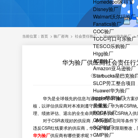
Homedepot家得宝
Disney验厂
Walmart沃尔玛验厂
Fanatics验厂
COC验厂
当前位置：
首页
>
验厂咨询
>
社会责任验厂
>
Huawei华为验厂
>
TCCC可口可乐验厂
TESCO乐购验厂
Higg验厂
ACE验厂
华为验厂供应商社会责任行
Amazon亚马逊验厂
Starbucks星巴克验
日期：2020-08-17
SLCP劳工整合项目
Huawei华为验厂
apple苹果验厂
华为是全球领先的信息与通信技术(ICT)解决方案
质量验厂
核，以评估供应商对本准则遵守的情况。华为将CSR
FCCA验厂
理、绩效评估、退出的全生命周期管理，将CSR纳入供
QMS验厂
对于CSR表现好的供应商，华为公司在同等条件下提
SQP验厂
违反CSR红线要求的供应商，华为公司要求限期整改
GMP验厂
华为验厂
供应商有哪些要求呢？