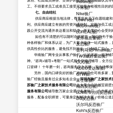
派别、社团成员身份、受保护的基因信息或婚姻状况等
Inditex验厂
工。不得要求员工或准员工接受可能带有歧视性目的的
小米验厂
七、自由结社
Nike验厂
供应商应根据当地法律，尊重所有员工自愿组建和加
Lowe's验厂
利。供应商应建立有效的劳资沟通机制，定期与员工或
McDonald验厂
践公开交流沟通并表达看法和疑虑，而无需担心会受到
LOREAL验厂
如也有不清楚的可以随时在线留言，我们致力于验厂咨
家乐福质量验厂
种各样验厂和体系认证，为广大客户提供一站式服务，
反恐验厂
供高性价比的服务，避免找不到方向，让制造厂安心、
普利马克Primark验
华南验厂网专业从事客户验厂、认证咨询、咨询辅
TWG威好集团验厂
神。“咨询+辅导+考勤"”一站式服务保姆式辅导，全
CCC验厂
口皆碑！ 十年磨一剑，咨询服务实力品牌。实力雄厚
ADEO安达屋验厂
另外，国内口碑良好的验厂咨询辅导公司有多家，
GTW验厂
验厂经验且服务过众多知名企业；
深圳市验厂之家技术
富士康验厂
苏验厂之家技术服务有限公司
助力大量企业跨越贸易壁
梅西反恐验厂
服务有限公司
辅导数万家企业通过各类验厂，合作客户
LOWE'S劳氏反恐验
服务，配备全职师资，可量身定制解决方案，价格公道
DG反恐验厂
沃尔玛反恐验厂
Kohl's反恐验厂