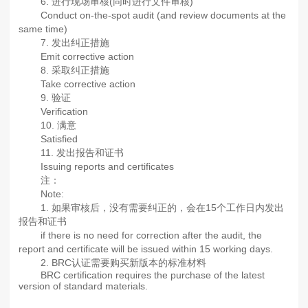
6. 进行现场审核(同时进行文件审核)
Conduct on-the-spot audit (and review documents at the
same time)
7. 发出纠正措施
Emit corrective action
8. 采取纠正措施
Take corrective action
9. 验证
Verification
10. 满意
Satisfied
11. 发出报告和证书
Issuing reports and certificates
注：
Note:
1. 如果审核后，没有需要纠正的，会在15个工作日内发出
报告和证书
if there is no need for correction after the audit, the
report and certificate will be issued within 15 working days.
2. BRC认证需要购买新版本的标准材料
BRC certification requires the purchase of the latest
version of standard materials.