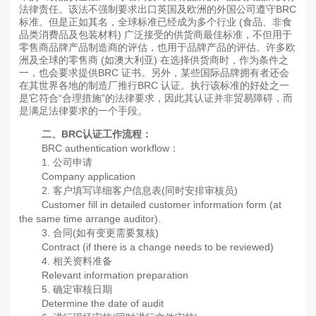
法律责任。该法不强制要求出口英国及欧洲的外国公司遵守BRC
标准。但是正如其名，全球标准已经成为多个行业 (食品、非食
品类消费品及包装材料) 广泛接受的供货商最佳标准，不但用于
零售商品牌产品制造商的评估，也用于品牌产品的评估。许多欧
洲及全球的零售商 (如澳大利亚) 在选择供货商时，作为条件之
一，也会要求提供BRC 证书。另外，某些国际品牌拥有者还会
在其世界各地的制
造厂推行BRC 认证。执行该标准的好处之一
是它符合“合理措施”的法律要求，因此其认证并非贸易障碍，而
是满足法律要求的一个手段。
二、BRC认证工作流程：
BRC authentication workflow：
1. 公司申请
Company application
2. 客户填写详细客户信息表(同时安排审核员)
Customer fill in detailed customer information form (at
the same time arrange auditor).
3. 合同(如有变更需要复核)
Contract (if there is a change needs to be reviewed)
4. 相关资料准备
Relevant information preparation
5. 确定审核日期
Determine the date of audit