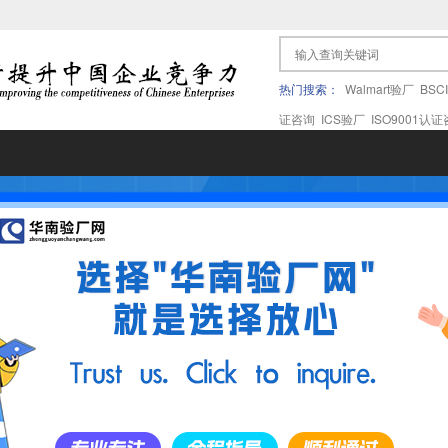
热门搜索：
Walmart验厂
BSC
证咨询
ICS验厂
ISO9001认
果验厂
APPLE苹果验厂
ICTI