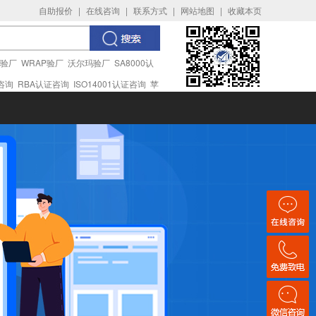
自助报价
|
在线咨询
|
联系方式
|
网站地图
|
收藏本页
I验厂
WRAP验厂
沃尔玛验厂
SA8000认
证咨询
RBA认证咨询
ISO14001认证咨询
苹