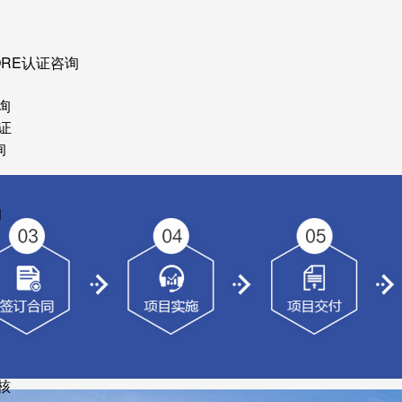
ORE认证咨询
询
证
询
询
核