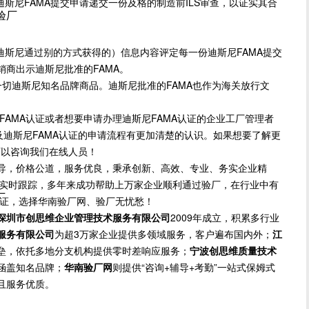
尼FAMA提交申请递交一份及格的制造前ILS审查，以证实其合
尼验厂
尼通过别的方式获得的）信息内容评定每一份迪斯尼FAMA提交
商出示迪斯尼批准的FAMA。
切迪斯尼知名品牌商品。迪斯尼批准的FAMA也作为海关放行文
MA认证或者想要申请办理迪斯尼FAMA认证的企业工厂管理者
及迪斯尼FAMA认证的申请流程有更加清楚的认识。如果想要了解更
可以咨询我们在线人员！
导，价格公道，服务优良，秉承创新、高效、专业、务实企业精
方位实时跟踪，多年来成功帮助上万家企业顺利通过验厂，在行业中有
厂
保证，选择华南验厂网、验厂无忧愁！
深圳市创思维企业管理技术服务有限公司
2009年成立，积累多行业
服务有限公司
为超3万家企业提供多领域服务，客户遍布国内外；
江
垒，依托多地分支机构提供零时差响应服务；
宁波创思维质量技术
涵盖知名品牌；
华南验厂网
则提供“咨询+辅导+考勤”一站式保姆式
且服务优质。