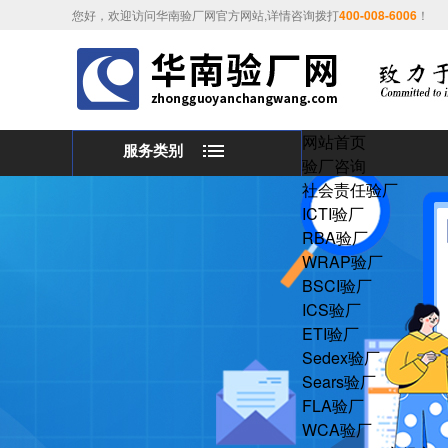
您好，欢迎访问华南验厂网官方网站,详情咨询拨打
400-008-6006
！
网站首页
服务类别
验厂咨询
社会责任验厂
ICTI验厂
RBA验厂
WRAP验厂
BSCI验厂
ICS验厂
ETI验厂
Sedex验厂
Sears验厂
FLA验厂
WCA验厂