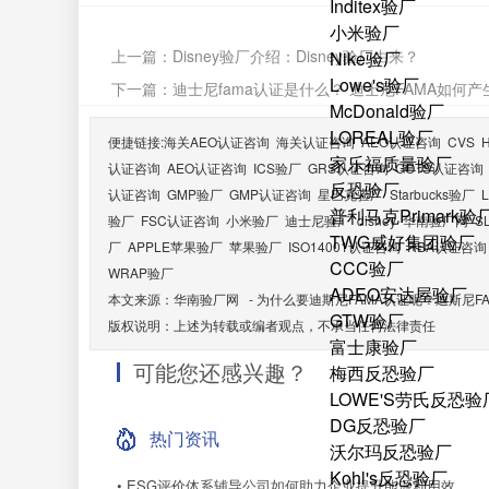
Inditex验厂
小米验厂
上一篇：
Disney验厂介绍：Disney验厂由来？
Nike验厂
Lowe's验厂
下一篇：
迪士尼fama认证是什么？ 迪士尼FAMA如何产
McDonald验厂
LOREAL验厂
便捷链接:
海关AEO认证咨询
海关认证咨询
AEO认证咨询
CVS
家乐福质量验厂
认证咨询
AEO认证咨询
ICS验厂
GRS认证咨询
GOTS认证咨询
反恐验厂
认证咨询
GMP验厂
GMP认证咨询
星巴克验厂
Starbucks验厂
普利马克Primark验
验厂
FSC认证咨询
小米验厂
迪士尼验厂
disney
华南验厂网
S
TWG威好集团验厂
厂
APPLE苹果验厂
苹果验厂
ISO14001认证咨询
RBA认证咨询
CCC验厂
WRAP验厂
ADEO安达屋验厂
本文来源：
华南验厂网
-
为什么要迪斯尼FAMA认证呢？迪斯尼F
GTW验厂
版权说明：上述为转载或编者观点，不承当任何法律责任
富士康验厂
可能您还感兴趣？
梅西反恐验厂
LOWE'S劳氏反恐验
DG反恐验厂
热门资讯
沃尔玛反恐验厂
Kohl's反恐验厂
• ESG评价体系辅导公司如何助力企业提升能源利用效...