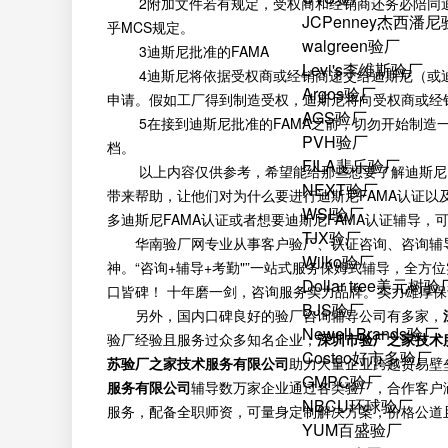
2附加文件若有规定，受权商和经销商还务必陪同迪斯
JCPenney杰西潘
乎MCS规定。
walgreen验厂
3迪斯尼批准的FAMA
Levi's李维斯验厂
4迪斯尼将依据受权商或经销商递交给迪斯尼（或迪斯
Argos验厂
申请。假如工厂得到制造受权，迪斯尼将向受权商或经销
AGS验厂
5在接到迪斯尼批准的FAMA之前，切勿开始制造一
PVH验厂
档。
FILA斐乐验厂
以上内容仅供参考，希望能给那些想要了解迪斯尼FA
NEXT验厂
带来帮助，让他们对为什么要进行迪斯尼FAMA认证以
WSI验厂
多迪斯尼FAMA认证或者想要迪斯尼FAMA认证辅导，
TJX验厂
华南验厂网专业从事客户验厂、认证咨询、咨询辅
Wilko验厂
神。“咨询+辅导+考勤"”一站式服务保姆式辅导，全
Dollar tree美元树验
口皆碑！ 十年磨一剑，咨询服务实力品牌。实力雄厚
BJS验厂
另外，国内口碑良好的验厂咨询辅导公司有多家，
Newell Brands验厂
验厂经验且服务过众多知名企业；
深圳市验厂之家技术
Costco好市多验厂
苏验厂之家技术服务有限公司
助力大量企业跨越贸易壁
GMPC验厂
服务有限公司
辅导数万家企业通过各类验厂，合作客户
NBCU环球验厂
服务，配备全职师资，可量身定制解决方案，价格公道
YUM百盛验厂