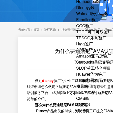
Homedepot家得宝
Disney验厂
Walmart沃尔玛验厂
Fanatics验厂
COC验厂
当前位置：
首页
>
验厂咨询
>
社会责任验厂
>
Disney验厂
>
为什
TCCC可口可乐验厂
TESCO乐购验厂
Higg验厂
ACE验厂
为什么要迪斯尼FAMA认
Amazon亚马逊验厂
Starbucks星巴克验
日期：2019-12-25
SLCP劳工整合项目
Huawei华为验厂
apple苹果验厂
做过
disney
验厂的企业工厂应该是听说过迪斯尼FA
质量验厂
认证申请怎么做呢？迪斯尼FAMA认证申请有哪些注意
FCCA验厂
培训服务平台，成功帮助上万家企业工厂通过迪斯尼FA
QMS验厂
简单的介绍。
SQP验厂
那么为什么要迪斯尼FAMA认证呢？
GMP验厂
Disney产品出关的时候，海关需要工厂提交FAMA,