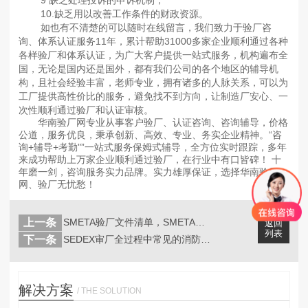
9 缺乏处理投诉的申诉机制；
10.缺乏用以改善工作条件的财政资源。
如也有不清楚的可以随时在线留言，我们致力于验厂咨
询、体系认证服务11年，累计帮助31000多家企业顺利通过各种
各样验厂和体系认证，为广大客户提供一站式服务，机构遍布全
国，无论是国内还是国外，都有我们公司的各个地区的辅导机
构，且社会经验丰富，老师专业，拥有诸多的人脉关系，可以为
工厂提供高性价比的服务，避免找不到方向，让制造厂安心、一
次性顺利通过验厂和认证审核。
华南验厂网专业从事客户验厂、认证咨询、咨询辅导，价格
公道，服务优良，秉承创新、高效、专业、务实企业精神。“咨
询+辅导+考勤"”一站式服务保姆式辅导，全方位实时跟踪，多年
来成功帮助上万家企业顺利通过验厂，在行业中有口皆碑！ 十
年磨一剑，咨询服务实力品牌。实力雄厚保证，选择华南验厂
网、验厂无忧愁！
上一条
SMETA验厂文件清单，SMETA验...
返回
列表
下一条
SEDEX​审厂全过程中常见的消防安...
解决方案
/ THE SOLUTION