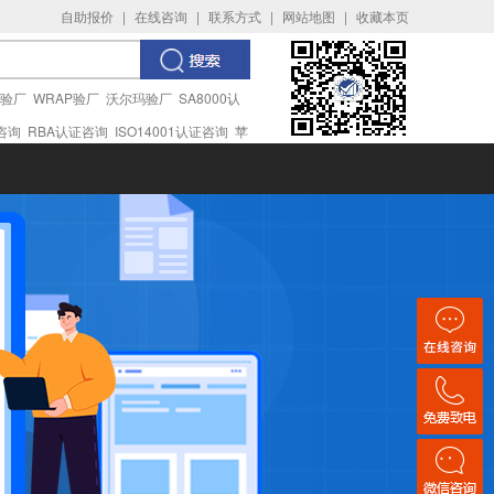
自助报价
|
在线咨询
|
联系方式
|
网站地图
|
收藏本页
I验厂
WRAP验厂
沃尔玛验厂
SA8000认
证咨询
RBA认证咨询
ISO14001认证咨询
苹