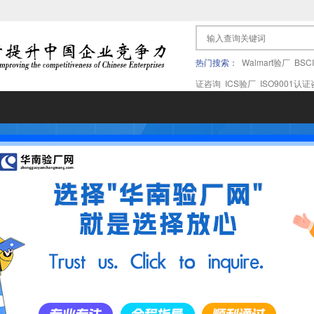
热门搜索：
Walmart验厂
BSC
证咨询
ICS验厂
ISO9001认
果验厂
APPLE苹果验厂
ICTI