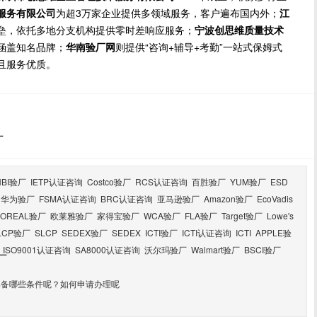
服务有限公司
为超3万家企业提供多领域服务，客户遍布国内外；
江
垒，依托多地分支机构提供零时差响应服务；
宁波创思维质量技术
涵盖知名品牌；
华南验厂网
则提供“咨询+辅导+考勤”一站式保姆式
且服务优质。
厂
HBI验厂
IETP认证咨询
Costco验厂
RCS认证咨询
百胜验厂
YUM验厂
ESD
华为验厂
FSMA认证咨询
BRC认证咨询
亚马逊验厂
Amazon验厂
EcoVadis
LOREAL验厂
欧莱雅验厂
家得宝验厂
WCA验厂
FLA验厂
Target验厂
Lowe's
LCP验厂
SLCP
SEDEX验厂
SEDEX
ICTI验厂
ICTI认证咨询
ICTI
APPLE验
ISO9001认证咨询
SA8000认证咨询
沃尔玛验厂
Walmart验厂
BSCI验厂
厂
需具备哪些条件呢？如何申请办理呢