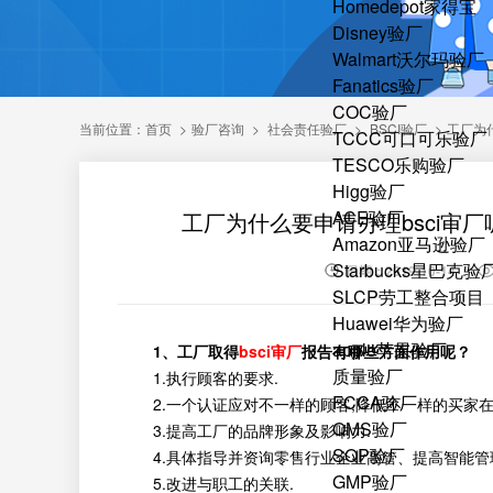
Homedepot家得宝
Disney验厂
Walmart沃尔玛验厂
Fanatics验厂
COC验厂
当前位置：
首页
>
验厂咨询
>
社会责任验厂
>
BSCI验厂
>
工厂为
TCCC可口可乐验厂
TESCO乐购验厂
Higg验厂
ACE验厂
工厂为什么要申请办理bsci审
Amazon亚马逊验厂
Starbucks星巴克验
日期：2019-10-14
SLCP劳工整合项目
Huawei华为验厂
apple苹果验厂
1、工厂取得
bsci审厂
报告有哪些方面作用呢？
质量验厂
1.执行顾客的要求.
FCCA验厂
2.一个认证应对不一样的顾客,降低不一样的买家在
QMS验厂
3.提高工厂的品牌形象及影响力.
SQP验厂
4.具体指导并资询零售行业企业高管、提高智能管理
GMP验厂
5.改进与职工的关联.