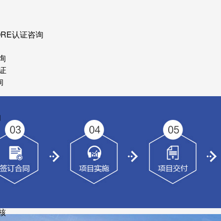
ORE认证咨询
询
证
询
询
核