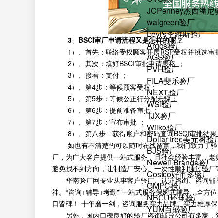
JCPenney杰西潘
walgreen验厂
Levi's李维斯验厂
3、BSCI审厂申请流程又是怎样的呢？
Argos验厂
1）、首先：联络受权顾客开展RSP受权并挑选审批
AGS验厂
2）、其次：填好BSCI审批申请表格 ；
PVH验厂
3）、接着：支付 ；
FILA斐乐验厂
4）、第4步：等候顾客受权；
NEXT验厂
5）、第5步：等候公正行分配步骤；
WSI验厂
6）、第6步：提前准备审批 ；
TJX验厂
7）、第7步：宣布审批 ；
Wilko验厂
8）、第八步：获得账户和密码查询BSCI审批結果
Dollar tree美元树验
如也有不清楚的可以随时在线留言，我们致力于验厂咨
BJS验厂
厂，为广大客户提供一站式服务，且社会经验丰富，老
Newell Brands验厂
避免找不到方向，让制造厂安心、一次性顺利通过验厂
Costco好市多验厂
华南验厂网专业从事客户验厂、认证咨询、咨询辅
GMPC验厂
神。“咨询+辅导+考勤"”一站式服务保姆式辅导，全
NBCU环球验厂
口皆碑！ 十年磨一剑，咨询服务实力品牌。实力雄厚
YUM百盛验厂
另外，国内口碑良好的验厂咨询辅导公司有多家，