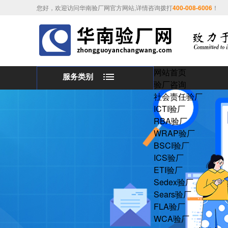
您好，欢迎访问华南验厂网官方网站,详情咨询拨打
400-008-6006
！
网站首页
服务类别
验厂咨询
社会责任验厂
ICTI验厂
RBA验厂
WRAP验厂
BSCI验厂
ICS验厂
ETI验厂
Sedex验厂
Sears验厂
FLA验厂
WCA验厂