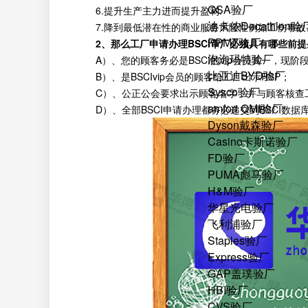
QSA验厂
6.提升生产主力进而提升盈利.
迪卡侬Decathlon验
7.降到最低潜在性的商业服务风险性例如工伤事故
PPMT验厂
2、那么工厂申请办理BSCI审厂必须具有哪些前
泡泡玛特验厂
A）、您的顾客务必是BSCI的vip会员其一，现阶段
比亚迪BYD验厂
B）、是BSCIvip会员的顾客给工厂出示RSP；
Sysco验厂
C）、公正公会要求出示顾客名字，并与顾客核查
amfori QMI验厂
D）、全部BSCI申请办理都务必递交到BSCI数据
Dyson戴森验厂
Casino卡斯诺验厂
FD验厂
PUMA彪马验厂
H&M验厂
华星光电验厂
飞利浦验厂
Staples验厂
Express验厂
GAP盖璞验厂
HBI验厂
CVS验厂