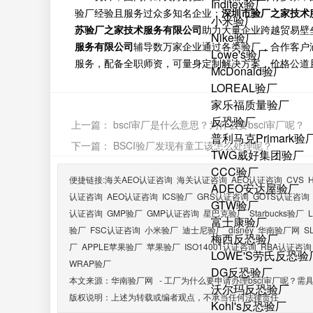
Inditex验厂
验厂经验且服务过众多知名企业；
深圳市验厂之家技术
小米验厂
苏验厂之家技术服务有限公司
助力大量企业跨越贸易壁
Nike验厂
服务有限公司
辅导数万家企业通过各类验厂，合作客户
Lowe's验厂
服务，配备全职师资，可量身定制解决方案，价格公道
McDonald验厂
LOREAL验厂
家乐福质量验厂
反恐验厂
上一篇：
bsci审厂是什么意思？为什么要bsci审厂呢？
普利马克Primark验
下一篇：
BSCI验厂发现有童工该怎么处理呢？
TWG威好集团验厂
CCC验厂
便捷链接:
海关AEO认证咨询
海关认证咨询
AEO认证咨询
CVS
ADEO安达屋验厂
认证咨询
AEO认证咨询
ICS验厂
GRS认证咨询
GOTS认证咨询
GTW验厂
认证咨询
GMP验厂
GMP认证咨询
星巴克验厂
Starbucks验厂
富士康验厂
验厂
FSC认证咨询
小米验厂
迪士尼验厂
disney
华南验厂网
S
梅西反恐验厂
厂
APPLE苹果验厂
苹果验厂
ISO14001认证咨询
RBA认证咨询
LOWE'S劳氏反恐验
WRAP验厂
DG反恐验厂
本文来源：
华南验厂网
-
工厂为什么要申请办理bsci审厂呢？
沃尔玛反恐验厂
版权说明：上述为转载或编者观点，不承当任何法律责任
Kohl's反恐验厂