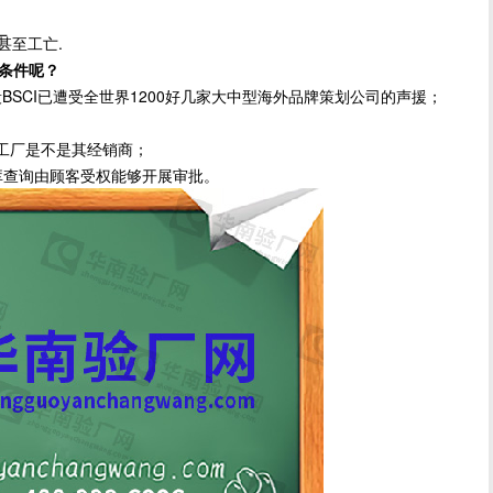
厂
甚至工亡.
提条件呢？
BSCI已遭受全世界1200好几家大中型海外品牌策划公司的声援；
工厂是不是其经销商；
库查询由顾客受权能够开展审批。