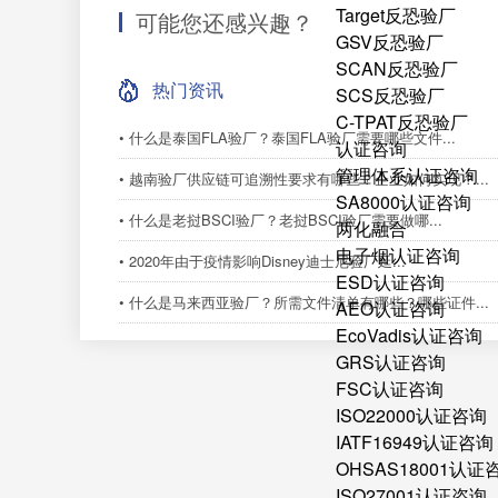
Target反恐验厂
可能您还感兴趣？
GSV反恐验厂
SCAN反恐验厂
热门资讯
SCS反恐验厂
C-TPAT反恐验厂
• 什么是泰国FLA验厂？泰国FLA验厂需要哪些文件...
认证咨询
管理体系认证咨询
• 越南验厂供应链可追溯性要求有哪些？企业如何实现？...
SA8000认证咨询
• 什么是老挝BSCI验厂？老挝BSCI验厂需要做哪...
两化融合
电子烟认证咨询
• 2020年由于疫情影响Disney​迪士尼验厂延...
ESD认证咨询
• 什么是马来西亚验厂？所需文件清单有哪些？哪些证件...
AEO认证咨询
EcoVadis认证咨询
GRS认证咨询
FSC认证咨询
ISO22000认证咨询
IATF16949认证咨询
OHSAS18001认证
ISO27001认证咨询