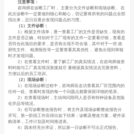
注意事项：
咨询师在诊断工厂时， 主要分为文件诊断和现场诊断。 在
此次诊断中一定要做到细心和耐心，切记要将所有的问题点全部
找出来，忌日后逐步发现问题点的习惯。
（1）文件诊断：
1）根据文件清单，逐一查看工厂的文件是否缺失，现有的
文件是否正确，特别对于工厂现有的文件一定要看仔细，查看是
否符合此项目的要求，是否有出现不符合项，其中对于一些 政
府性文件、 检测报告等一定要查看其真伪性， 避免出现到审核
时才发现问题。
2）在查看文件时，要了解工厂的真实情况，在咨询师做资
料时能与工厂真实情况靠拢就尽 量根据真实情况去完善资料，
方便以后的员工培训。
（2）现场诊断：
1）在现场诊断过程中，咨询师应走访查看其厂区范围内的
任何一处。查看时发现的每一个问题点都要保留详细的笔录。
2）在查看现场时，主动询问陪同人是否有特种设备及危险
化学品等情况。
3）在写诊断整改报告时， 将文件及现场诊断整改报告分
开写。第一阶段工作应得出如下结果：诊断及整改方案，硬件采
购清单，工作计划及时间推进表。
4）因未经充分求证，所以第一日诊断不可出正式报告。