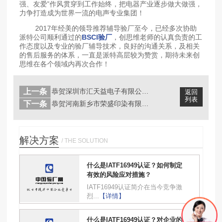
强、友爱”作风贯穿到工作始终，把电器产业逐步做大做强，
力争打造成为世界一流的电声专业集团！
2017年经美的领导推荐辅导验厂至今，已经多次协助
派特公司顺利通过的
BSCI验厂
，创思维老师的认真负责的工
作态度以及专业的验厂辅导技术，良好的沟通关系，及相关
的售后服务的体系，一直是派特高层较为赞赏，期待未来创
思维在各个领域内再次合作！
上一条
恭贺深圳市汇天益电子有限公司一次性顺...
返回
列表
下一条
恭贺河南新乡市荣盛印染有限公司成功通...
解决方案
/ THE SOLUTION
什么是IATF16949认证？如何制定
有效的风险应对措施？
IATF16949认证简介在当今竞争激
烈...
【详情】
什么是IATF16949认证？对企业的