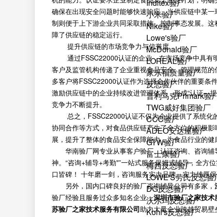
Inditex验厂
确保在出现安全问题时能够快速响应。当供应链中某一
小米验厂
制则便于上下游企业共同采取措施，控制事态发展。这
Nike验厂
障了供应链的稳定运行。
Lowe's验厂
提升供应链的市场竞争力与信誉度
McDonald验厂
通过FSSC22000认证的企业，在市场竞争中具
LOREAL验厂
客户及监管机构传递了企业重视食品安全、管理规范的
家乐福质量验厂
多客户将FSSC22000认证作为选择合作伙伴的重
反恐验厂
激励供应链中的企业持续改进管理体系，形成“认证—
普利马克Primark验
竞争力不断提升。
TWG威好集团验厂
总之，FSSC22000认证不仅为企业提供了系统
CCC验厂
协同合作等方式，对食品供应链产生了全方位的积极影
ADEO安达屋验厂
展，提升了整体的食品安全保障能力，为食品行业的健
GTW验厂
华南验厂网专业从事客户验厂、认证咨询、咨询辅
富士康验厂
神。“咨询+辅导+考勤"”一站式服务保姆式辅导，全
梅西反恐验厂
口皆碑！ 十年磨一剑，咨询服务实力品牌。实力雄厚
LOWE'S劳氏反恐验
另外，国内口碑良好的验厂咨询辅导公司有多家，
DG反恐验厂
验厂经验且服务过众多知名企业；
深圳市验厂之家技术
沃尔玛反恐验厂
苏验厂之家技术服务有限公司
助力大量企业跨越贸易壁
Kohl's反恐验厂