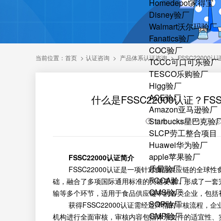
Homedepot家得宝
Disney验厂
Walmart沃尔玛验厂
Fanatics验厂
COC验厂
当前位置：
首页
>
认证咨询
>
产品体系认证咨询
>
FSSC22000
TCCC可口可乐验厂
TESCO乐购验厂
Higg验厂
ACE验厂
什么是FSSC22000认证？F
Amazon亚马逊验厂
Starbucks星巴克验
日期：2025-07-30
SLCP劳工整合项目
Huawei华为验厂
apple苹果验厂
FSSC22000认证简介
质量验厂
FSSC22000认证是一项针对食品供应链的全球
FCCA验厂
础，融合了多项国际通用标准的关键要素，形成了一套
QMS验厂
输等多个环节，适用于食品供应链中的各类企业，包括
SQP验厂
获得FSSC22000认证需经过严格的审核流程，
GMP验厂
机构进行全面审核，审核内容包括体系文件的适宜性、