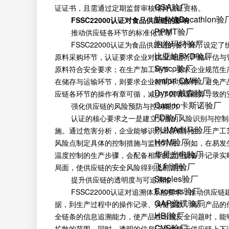
QSA验厂
证证书，且需通过定期监督审核维持认证资格。
迪卡侬Decathlon验
FSSC22000认证对食品供应链的影响
PPMT验厂
推动供应链各环节的标准化管理
泡泡玛特验厂
FSSC22000认证为食品供应链的各个环节设定
比亚迪BYD验厂
原料采购环节，认证要求企业对供应商进行严格评估与
Sysco验厂
原料符合安全要求；在生产加工环节，要求企业规范生
amfori QMI验厂
在储存与运输环节，则要求企业控制环境条件，避免产
Dyson戴森验厂
应链各环节的操作有章可循，减少了因管理差异导致的
Casino卡斯诺验厂
强化供应链的风险预防与控制能力
FD验厂
认证的核心要求之一是建立完善的风险识别与控制机
PUMA彪马验厂
施。通过危害分析，企业能够识别出原料特性、生产工
H&M验厂
风险点制定具体的控制措施与监控方法。例如，在易发
华星光电验厂
温度控制的生产步骤，会配备相应的监控设备并记录实
飞利浦验厂
局面，使供应链的安全风险得到提前管控。
Staples验厂
提升供应链的透明度与可追溯性
Express验厂
FSSC22000认证对追溯体系的要求，推动供应
GAP盖璞验厂
据，到生产过程中的操作记录、关键参数，再到产品的
HBI验厂
全链条的信息追溯能力，使产品在出现安全问题时，能
CVS验厂
扩散的范围。同时，透明的信息记录也便于供应链上下