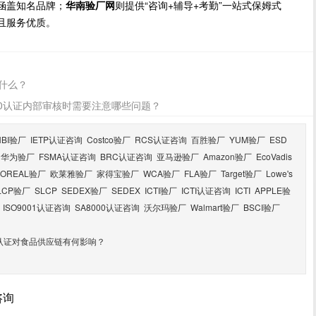
涵盖知名品牌；
华南验厂网
则提供“咨询+辅导+考勤”一站式保姆式
且服务优质。
是什么？
2000认证内部审核时需要注意哪些问题？
HBI验厂
IETP认证咨询
Costco验厂
RCS认证咨询
百胜验厂
YUM验厂
ESD
华为验厂
FSMA认证咨询
BRC认证咨询
亚马逊验厂
Amazon验厂
EcoVadis
LOREAL验厂
欧莱雅验厂
家得宝验厂
WCA验厂
FLA验厂
Target验厂
Lowe's
LCP验厂
SLCP
SEDEX验厂
SEDEX
ICTI验厂
ICTI认证咨询
ICTI
APPLE验
ISO9001认证咨询
SA8000认证咨询
沃尔玛验厂
Walmart验厂
BSCI验厂
000认证对食品供应链有何影响？
咨询