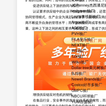
JCPenney杰西潘
促进供应链上下游的协同与信任
walgreen验厂
认证要求供应链中的企业不仅自身符合标准，还需对
Levi's李维斯验厂
协同管理模式。生产企业为满足认证要求，会对供应商
Argos验厂
商不断提升自身的管理水平；而下游的经销商或零售商
AGS验厂
量。这种上下游之间的相互要求与相互促进，形成了供
PVH验厂
FILA斐乐验厂
NEXT验厂
WSI验厂
TJX验厂
Wilko验厂
Dollar tree美元树验
BJS验厂
Newell Brands验厂
Costco好市多验厂
GMPC验厂
增强供应链应对危机的韧性
NBCU环球验厂
在食品行业，安全事件的发生往往具有突发性，而FS
YUM百盛验厂
机的能力。认证要求企业制定食品安全应急计划，明确