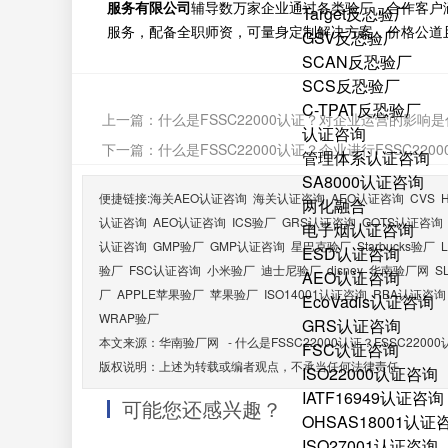
服务有限公司
辅导数万家企业通过各类验厂，合作客户
Target反恐验厂
服务，配备全职师资，可量身定制解决方案，价格公道
GSV反恐验厂
SCAN反恐验厂
SCS反恐验厂
C-TPAT反恐验厂
上一篇：
什么是FSSC22000认证？对企业运营的影响
认证咨询
下一篇：
什么是FSSC22000认证？企业进行FSSC2
管理体系认证咨询
SA8000认证咨询
便捷链接:
海关AEO认证咨询
海关认证咨询
AEO认证咨询
CVS
两化融合
认证咨询
AEO认证咨询
ICS验厂
GRS认证咨询
GOTS认证咨询
电子烟认证咨询
认证咨询
GMP验厂
GMP认证咨询
星巴克验厂
Starbucks验厂
ESD认证咨询
验厂
FSC认证咨询
小米验厂
迪士尼验厂
disney
华南验厂网
S
AEO认证咨询
厂
APPLE苹果验厂
苹果验厂
ISO14001认证咨询
RBA认证咨询
EcoVadis认证咨询
WRAP验厂
GRS认证咨询
本文来源：
华南验厂网
-
什么是FSSC22000认证？FSSC22
FSC认证咨询
版权说明：上述为转载或编者观点，不承当任何法律责任
ISO22000认证咨询
IATF16949认证咨询
可能您还感兴趣？
OHSAS18001认证
ISO27001认证咨询