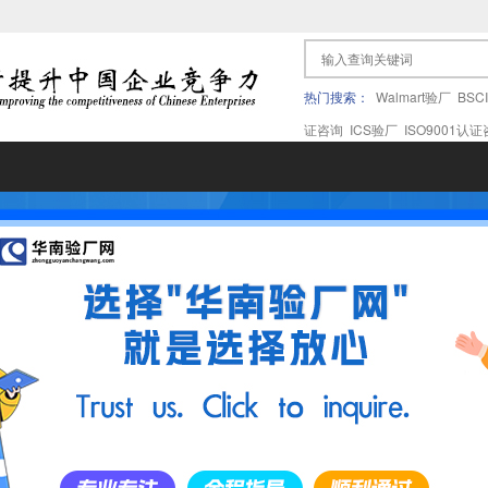
热门搜索：
Walmart验厂
BSC
证咨询
ICS验厂
ISO9001认
果验厂
APPLE苹果验厂
ICTI