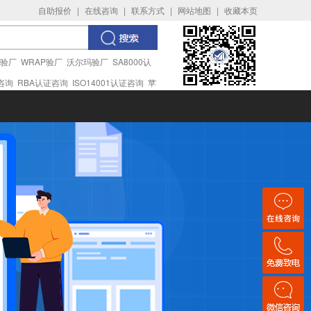
自助报价
|
在线咨询
|
联系方式
|
网站地图
|
收藏本页
I验厂
WRAP验厂
沃尔玛验厂
SA8000认
证咨询
RBA认证咨询
ISO14001认证咨询
苹