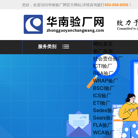
您好，欢迎访问华南验厂网官方网站,详情咨询拨打
400-008-6006
！
网站首页
服务类别
验厂咨询
社会责任验厂
ICTI验厂
RBA验厂
WRAP验厂
BSCI验厂
ICS验厂
ETI验厂
Sedex验厂
Sears验厂
FLA验厂
WCA验厂