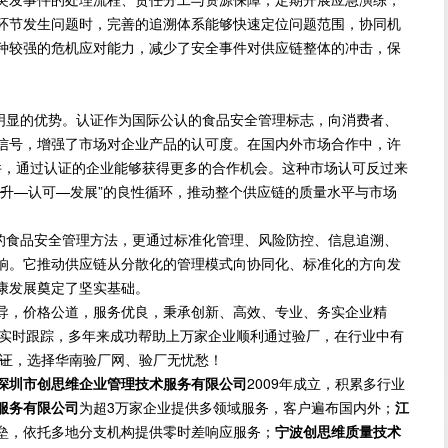
环节发生问题时，完善的追溯体系能够快速定位问题范围，协同机
种较强的危机应对能力，减少了安全事件对供应链整体的冲击，保
有明显的优势。认证作为国际公认的食品安全管理标志，向消费者、
信号，增强了市场对企业产品的认可度。在国内外市场合作中，许
要条件，通过认证的企业能够获得更多的合作机会。这种市场认可反过来
提升—认可—发展”的良性循环，推动整个供应链的质量水平与市场
厂
化的食品安全管理方法，更通过标准化管理、风险防控、信息追溯、
响。它推动供应链从分散化的管理模式向协同化、标准化的方向发
康发展奠定了坚实基础。
导，价格公道，服务优良，秉承创新、高效、专业、务实企业精
方位实时跟踪，多年来成功帮助上万家企业顺利通过验厂，在行业中有
保证，选择华南验厂网、验厂无忧愁！
厂
深圳市创思维企业管理技术服务有限公司
2009年成立，积累多行业
服务有限公司
为超3万家企业提供多领域服务，客户遍布国内外；
江
垒，依托多地分支机构提供零时差响应服务；
宁波创思维质量技术