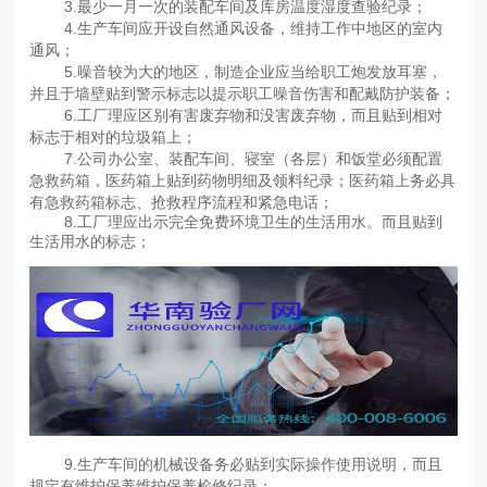
3.最少一月一次的装配车间及库房温度湿度查验纪录；
4.生产车间应开设自然通风设备，维持工作中地区的室内
通风；
5.噪音较为大的地区，制造企业应当给职工炮发放耳塞，
并且于墙壁贴到警示标志以提示职工噪音伤害和配戴防护装备；
6.工厂理应区别有害废弃物和没害废弃物，而且贴到相对
标志于相对的垃圾箱上；
7.公司办公室、装配车间、寝室（各层）和饭堂必须配置
急救药箱，医药箱上贴到药物明细及领料纪录；医药箱上务必具
有急救药箱标志、抢救程序流程和紧急电话；
8.工厂理应出示完全免费环境卫生的生活用水。而且贴到
生活用水的标志；
9.生产车间的机械设备务必贴到实际操作使用说明，而且
规定有维护保养维护保养检修纪录；