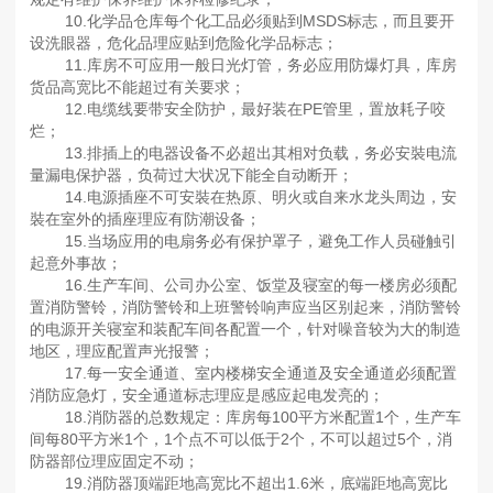
10.化学品仓库每个化工品必须贴到MSDS标志，而且要开
设洗眼器，危化品理应贴到危险化学品标志；
11.库房不可应用一般日光灯管，务必应用防爆灯具，库房
货品高宽比不能超过有关要求；
12.电缆线要带安全防护，最好装在PE管里，置放耗子咬
烂；
13.排插上的电器设备不必超出其相对负载，务必安裝电流
量漏电保护器，负荷过大状况下能全自动断开；
14.电源插座不可安裝在热原、明火或自来水龙头周边，安
裝在室外的插座理应有防潮设备；
15.当场应用的电扇务必有保护罩子，避免工作人员碰触引
起意外事故；
16.生产车间、公司办公室、饭堂及寝室的每一楼房必须配
置消防警铃，消防警铃和上班警铃响声应当区别起来，消防警铃
的电源开关寝室和装配车间各配置一个，针对噪音较为大的制造
地区，理应配置声光报警；
17.每一安全通道、室内楼梯安全通道及安全通道必须配置
消防应急灯，安全通道标志理应是感应起电发亮的；
18.消防器的总数规定：库房每100平方米配置1个，生产车
间每80平方米1个，1个点不可以低于2个，不可以超过5个，消
防器部位理应固定不动；
19.消防器顶端距地高宽比不超出1.6米，底端距地高宽比