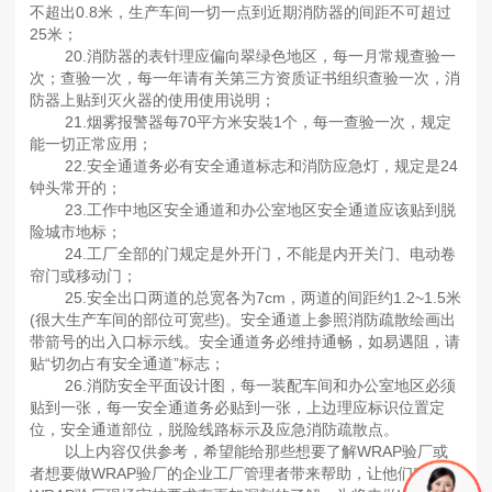
不超出0.8米，生产车间一切一点到近期消防器的间距不可超过
25米；
20.消防器的表针理应偏向翠绿色地区，每一月常规查验一
次；查验一次，每一年请有关第三方资质证书组织查验一次，消
防器上贴到灭火器的使用使用说明；
21.烟雾报警器每70平方米安裝1个，每一查验一次，规定
能一切正常应用；
22.安全通道务必有安全通道标志和消防应急灯，规定是24
钟头常开的；
23.工作中地区安全通道和办公室地区安全通道应该贴到脱
险城市地标；
24.工厂全部的门规定是外开门，不能是内开关门、电动卷
帘门或移动门；
25.安全出口两道的总宽各为7cm，两道的间距约1.2~1.5米
(很大生产车间的部位可宽些)。安全通道上参照消防疏散绘画出
带箭号的出入口标示线。安全通道务必维持通畅，如易遇阻，请
贴“切勿占有安全通道”标志；
26.消防安全平面设计图，每一装配车间和办公室地区必须
贴到一张，每一安全通道务必贴到一张，上边理应标识位置定
位，安全通道部位，脱险线路标示及应急消防疏散点。
以上内容仅供参考，希望能给那些想要了解WRAP验厂或
者想要做WRAP验厂的企业工厂管理者带来帮助，让他们对