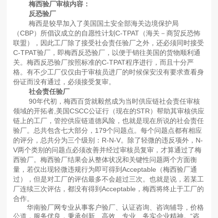
梅西验厂审核内容：
反恐验厂
梅西是较早加入了美国国土安全部海关边境保护局
（CBP）所倡议成立的自愿性计划C-TPAT（海关－商贸反恐怖
联盟），因此工厂除了接受社会责任验厂之外，还必须同时接受
C-TPAT验厂，即梅西反恐验厂，以便于销往美国的货物顺利通
关。梅西反恐验厂按照标准的C-TPAT程序进行，而且十分严
格。有不少工厂仅仅由于审核员进厂的时候保安没有要求查看身
份证而没有通过，必须接受复审。
社会责任验厂
90年代初，梅西百货就毅然成为当时供应链社会责任审核
领域的开拓者,美国CSCC公证行（现在的STR）帮助其审核供应
链上的工厂，管控供应链道德风险，也就是现在所说的社会责任
验厂。总共包含七大部分，179个问题点。每个问题点都有相应
的评分，总共分为三个级别：R-N-V。除了轻微的违反项外，N-
V两个类别的问题点必须改善并经过审核员复审，才算通过了梅
西验厂。梅西验厂结果会从整体状况和关键性问题两个方面衡
量，若仅出现轻微违规行为即可得到Acceptable（梅西验厂通
过），但是对工厂的评估最多不会超过三次。也就是说，若某工
厂连续三次评估，都没有得到Acceptable，梅西将终止于工厂的
合作。
华南验厂网专业从事客户验厂、认证咨询、咨询辅导，价格
公道，服务优良，秉承创新、高效、专业、务实企业精神。“咨